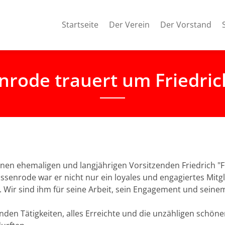
Startseite
Der Verein
Der Vorstand
nrode trauert um Friedric
en ehemaligen und langjährigen Vorsitzenden Friedrich "Fri
senrode war er nicht nur ein loyales und engagiertes Mitgl
 Wir sind ihm für seine Arbeit, sein Engagement und seine
genden Tätigkeiten, alles Erreichte und die unzähligen sch