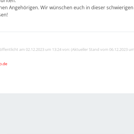
urften.
seinen Angehörigen. Wir wünschen euch in dieser schwierigen Z
sen!
röffentlicht am 02.12.2023 um 13:24 von: (Aktueller Stand vom 06.12.2023 um
o.de