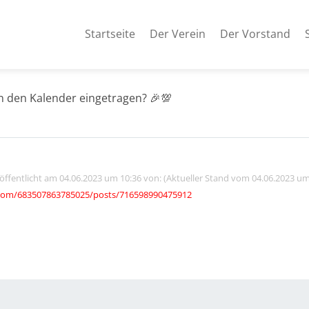
Startseite
Der Verein
Der Vorstand
n den Kalender eingetragen? 🎉💯
röffentlicht am 04.06.2023 um 10:36 von: (Aktueller Stand vom 04.06.2023 um
com/683507863785025/posts/716598990475912